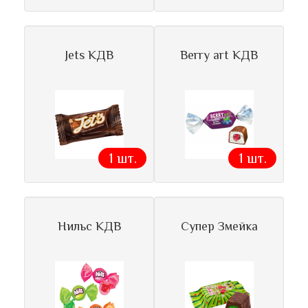
Jets КДВ
Berry art КДВ
1 шт.
1 шт.
Нильс КДВ
Супер Змейка