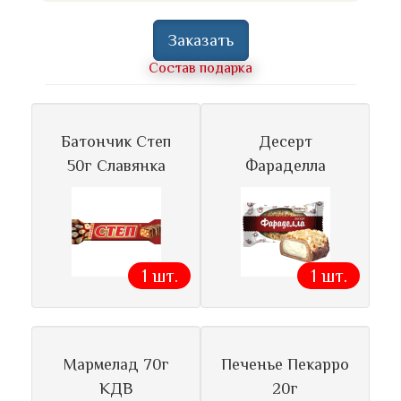
Заказать
Состав подарка
Батончик Степ
Десерт
50г Славянка
Фараделла
1 шт.
1 шт.
Мармелад 70г
Печенье Пекарро
КДВ
20г