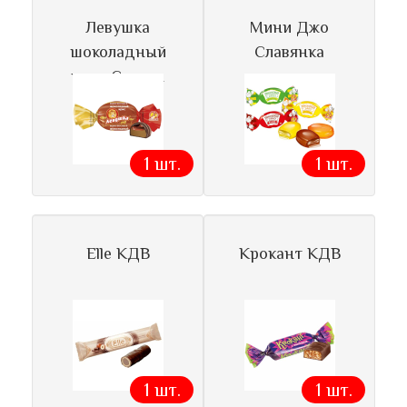
Левушка
Мини Джо
шоколадный
Славянка
ирис Славян
1 шт.
1 шт.
Elle КДВ
Крокант КДВ
1 шт.
1 шт.