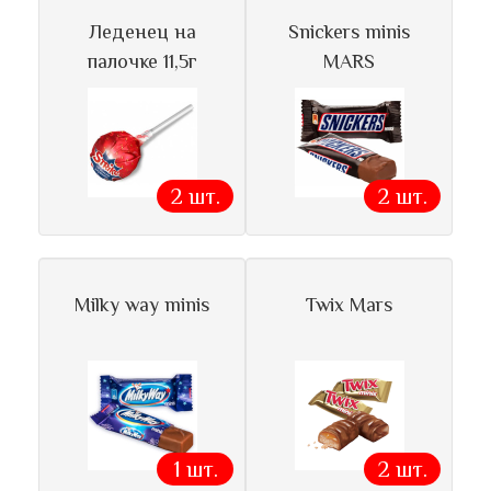
Леденец на
Snickers minis
палочке 11,5г
MARS
2 шт.
2 шт.
Milky way minis
Twix Mars
1 шт.
2 шт.