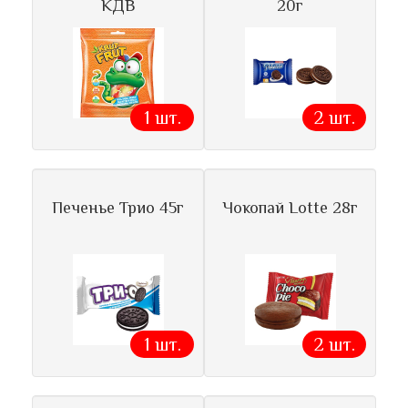
КДВ
20г
1 шт.
2 шт.
Печенье Трио 45г
Чокопай Lotte 28г
1 шт.
2 шт.