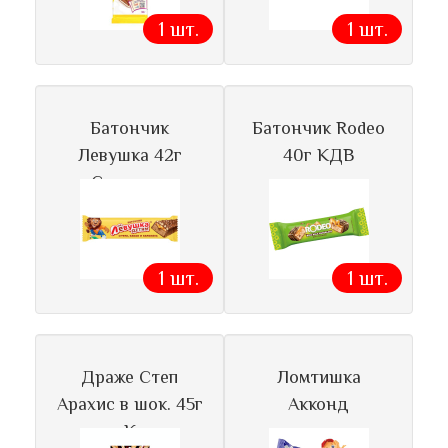
1 шт.
1 шт.
Батончик
Батончик Rodeo
Левушка 42г
40г КДВ
Славянка
1 шт.
1 шт.
Драже Степ
Ломтишка
Арахис в шок. 45г
Акконд
К