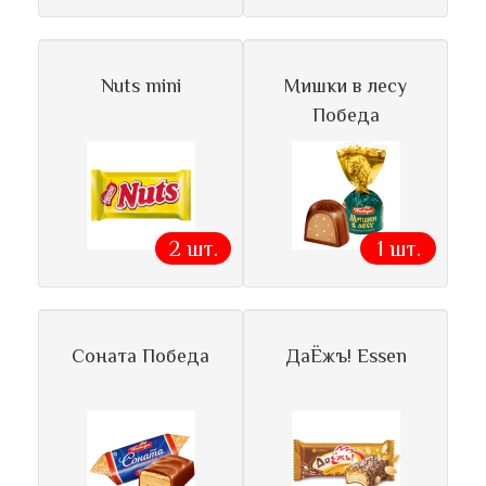
Nuts mini
Мишки в лесу
Победа
2 шт.
1 шт.
Соната Победа
ДаЁжъ! Essen