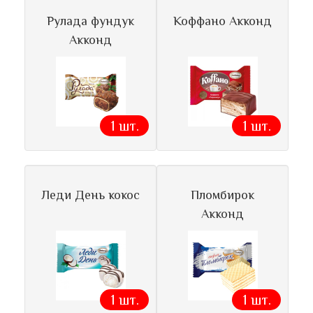
Рулада фундук
Коффано Акконд
Акконд
1 шт.
1 шт.
Леди День кокос
Пломбирок
Акконд
1 шт.
1 шт.